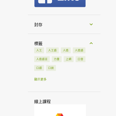
封存
標籤
人工
人工語
人造
人造語
人造語言
力量
上網
口音
口語
口說
土耳其
土耳其語
大使館
大會
顯示更多
大學
工作
工具
中文
中亞
中東
中國
介紹
友誼
線上課程
太平洋
少數民族
巴丹
巴丹群島
巴厘
巴塔克
幻想