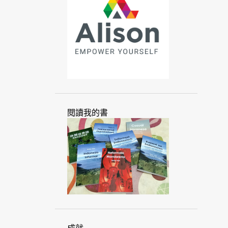
心態
手勢
手語
文化
文化抹除
文本
文字
文明
文法
方式
方法
爪夷
爪夷文
爪哇
爪哇語
世界
世界語
他加祿
以色列
加拿大
北蘇門答臘
古代
句子
台北
閱讀我的書
台灣
台灣人
外文
外語
外籍
市場
本地化
母音附標文字
交流
交換
企業
全球
全球化
匈牙利
印尼
印尼人
印尼文
印尼語
印度
印度尼西亞
吐瓦魯
因特語
在線
地方
多國語言人士
多語