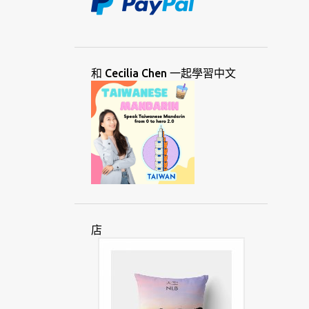
國際
國際語言
婆羅米語
專業
教育
教師
教學
理由
理論
視覺
移民
荷蘭
貧窮
通用
通信
創意
創業
單字
媒體
和 Cecilia Chen 一起學習中文
就業
巽他
斯瓦希里
斯拉夫
智利
棉蘭
殖民
殖民化
猶太
發明
發展
絲路
華人
華語
菲律賓
虛擬
詞彙
越南
週日
隆塔拉
黑山
意大利語
愛好
愛爾蘭
新加坡
店
會議
溝通
瑞士
瑞典
節日
經驗
群組
葡萄牙語
資源
道本語
電子書
電腦
圖片
圖瓦盧
圖標
對話
演講