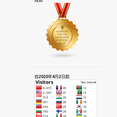
成就
多語言
多語言交會
多語言者
多語種
字母
字彙
字源
托克皮辛語
早餐
考試
西化
西方
西班牙語
伴音
克里奧爾
克里奧爾語
利基市場
希伯來
快速
技巧
汶萊
系統
言語
貝貝因
身份
亞洲
周末
奈及利亞
孟加拉
宗教
官方
所羅門群島
拉丁
拉丁文
服務
自2020年4月2日起
東亞
東南亞
法文
法律
法語
波利尼西亞
知識
社區
社會
社群
社群媒體
金錢
阿拉伯
阿美族
阿塞拜疆
非洲