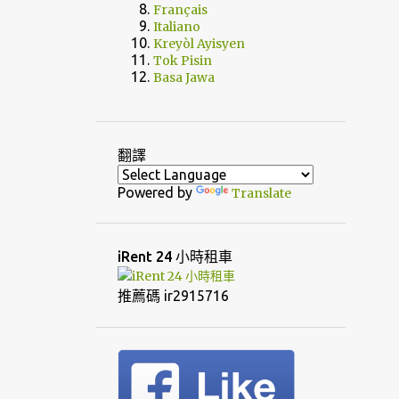
Français
Italiano
Kreyòl Ayisyen
Tok Pisin
Basa Jawa
翻譯
Powered by
Translate
iRent 24 小時租車
推薦碼 ir2915716