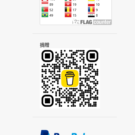
俚語
南中國
南亞
南非
南非荷蘭語
南美洲
南島語
南島語系
客家話
屏東
帝國
思想
政府
政治
政治家
故事
查瓦卡諾語
柬埔寨
活動
捐贈
派對
研究
科技
突厥
美拉尼西亞
美國
英文
英國
英語
風格
個性
原因
家庭
差距
旅遊
書籍
柴門霍夫
桃園
泰文
泰米爾語
泰國
海外
海地
海地克里奧爾語
草書
討論
記憶
馬來文
馬來西亞
馬來語
動幾
動機