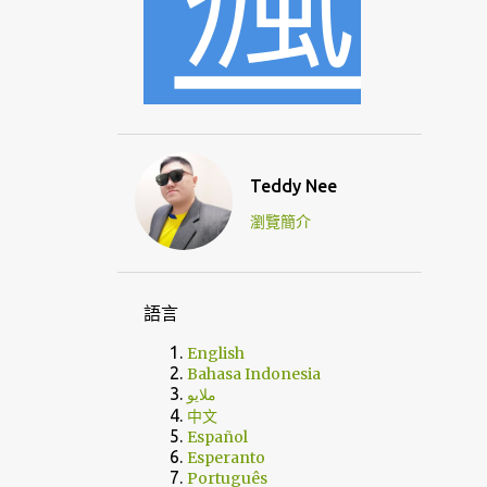
Teddy Nee
瀏覽簡介
語言
English
Bahasa Indonesia
ملايو
中文
Español
Esperanto
Português