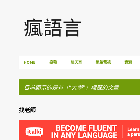
瘋語言
HOME
投稿
聊天室
網路電視
資源
目前顯示的是有「
大學
」標籤的文章
找老師
發
表
文