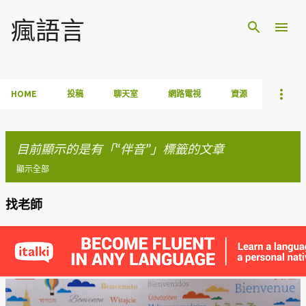
跳到主要內容
瘋語言
HOME
投稿
聊天室
網路電視
資源
目前顯示的是有「
伴音
」標籤的文章
顯示全部
找老師
發
表
文
章