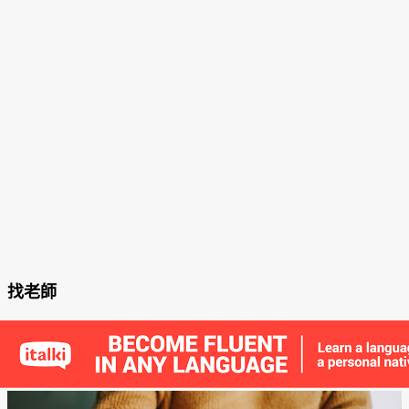
找老師
發
表
文
章