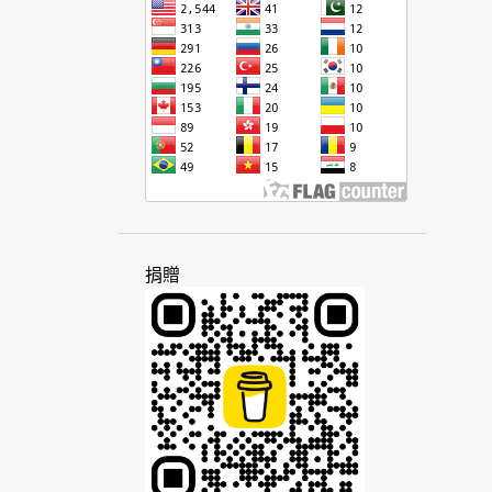
法語
波利尼西亞
知識
社區
社會
社群
社群媒體
金錢
阿拉伯
阿美族
阿塞拜疆
非洲
俚語
南中國
南亞
南非
南非荷蘭語
南美洲
南島語
南島語系
客家話
屏東
帝國
思想
政府
政治
政治家
故事
查瓦卡諾語
柬埔寨
活動
捐贈
派對
研究
科技
突厥
美拉尼西亞
美國
英文
英國
英語
風格
個性
原因
家庭
差距
旅遊
書籍
柴門霍夫
桃園
泰文
泰米爾語
泰國
海外
海地
海地克里奧爾語