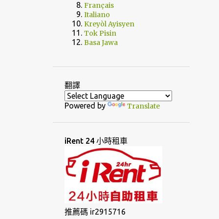
Français
Italiano
Kreyòl Ayisyen
Tok Pisin
Basa Jawa
翻譯
Powered by
Translate
iRent 24 小時租車
推薦碼 ir2915716