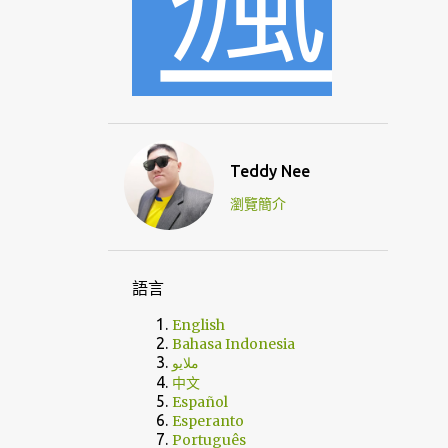
Teddy Nee
瀏覽簡介
語言
English
Bahasa Indonesia
ملايو
中文
Español
Esperanto
Português