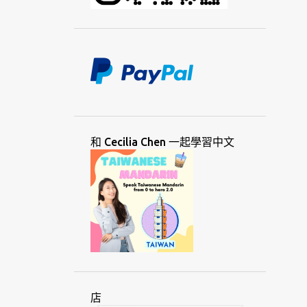
草書
討論
記憶
馬來文
馬來西亞
馬來語
動幾
動機
國際
國際語言
婆羅米語
專業
教育
教師
教學
理由
理論
視覺
移民
荷蘭
貧窮
通用
通信
創意
創業
單字
媒體
和 Cecilia Chen 一起學習中文
就業
巽他
斯瓦希里
斯拉夫
智利
棉蘭
殖民
殖民化
猶太
發明
發展
絲路
華人
華語
菲律賓
虛擬
詞彙
越南
週日
隆塔拉
黑山
意大利語
愛好
愛爾蘭
新加坡
店
會議
溝通
瑞士
瑞典
節日