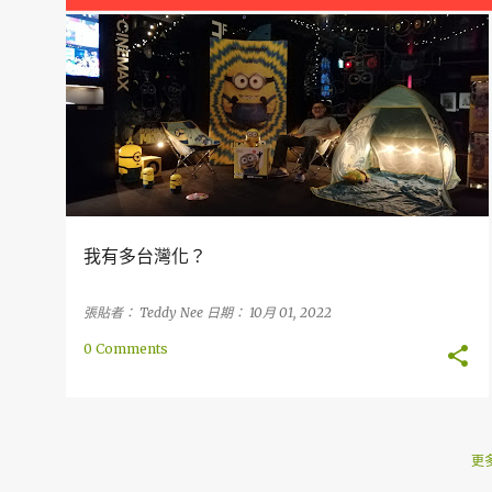
章
文化
台灣
台灣人
印尼
印尼人
故事
個性
我有多台灣化？
張貼者：
Teddy Nee
日期：
10月 01, 2022
0 Comments
更