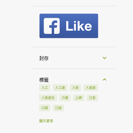
封存
標籤
人工
人工語
人造
人造語
人造語言
力量
上網
口音
口語
口說
土耳其
土耳其語
大使館
大會
顯示更多
大學
工作
工具
中文
中亞