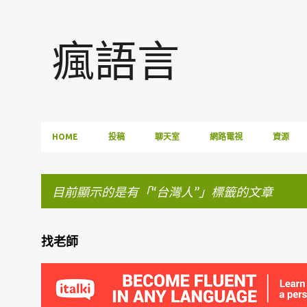
瘋語言
HOME
投稿
聊天室
網路電視
資源
目前顯示的是有「
台灣人
」標籤的文章
找老師
發
表
文