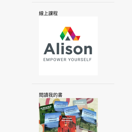
中東
中國
介紹
友誼
線上課程
太平洋
少數民族
巴丹
巴丹群島
巴厘
巴塔克
幻想
心態
手勢
手語
文化
文化抹除
文本
文字
文明
文法
方式
方法
爪夷
爪夷文
爪哇
爪哇語
世界
世界語
他加祿
以色列
加拿大
北蘇門答臘
古代
句子
台北
閱讀我的書
台灣
台灣人
外文
外語
外籍
市場
本地化
母音附標文字
交流
交換
企業
全球
全球化
匈牙利
印尼