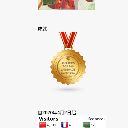
印尼人
印尼文
印尼語
印度
印度尼西亞
吐瓦魯
因特語
在線
地方
多國語言人士
多語
成就
多語言
多語言交會
多語言者
多語種
字母
字彙
字源
托克皮辛語
早餐
考試
西化
西方
西班牙語
伴音
克里奧爾
克里奧爾語
利基市場
希伯來
快速
技巧
汶萊
系統
言語
貝貝因
身份
亞洲
周末
奈及利亞
孟加拉
宗教
官方
所羅門群島
拉丁
拉丁文
服務
自2020年4月2日起
東亞
東南亞
法文
法律