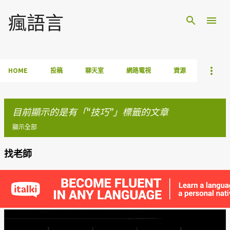
跳到主要內容
瘋語言
HOME
投稿
聊天室
網路電視
資源
目前顯示的是有「
技巧
」標籤的文章
顯示全部
找老師
發
表
文
章