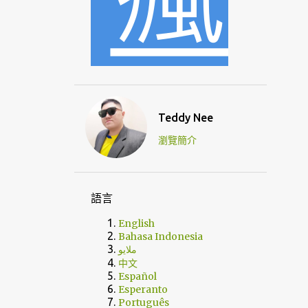
Teddy Nee
瀏覽簡介
語言
English
Bahasa Indonesia
ملايو
中文
Español
Esperanto
Português