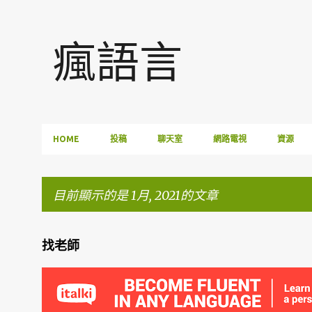
瘋語言
HOME
投稿
聊天室
網路電視
資源
目前顯示的是 1月, 2021的文章
找老師
發
表
文