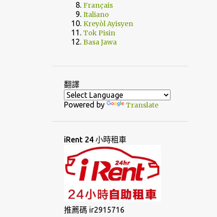
Français
Italiano
Kreyòl Ayisyen
Tok Pisin
Basa Jawa
翻譯
Powered by
Translate
iRent 24 小時租車
推薦碼 ir2915716