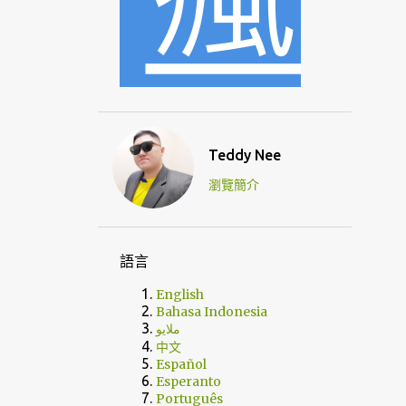
Teddy Nee
瀏覽簡介
語言
English
Bahasa Indonesia
ملايو
中文
Español
Esperanto
Português