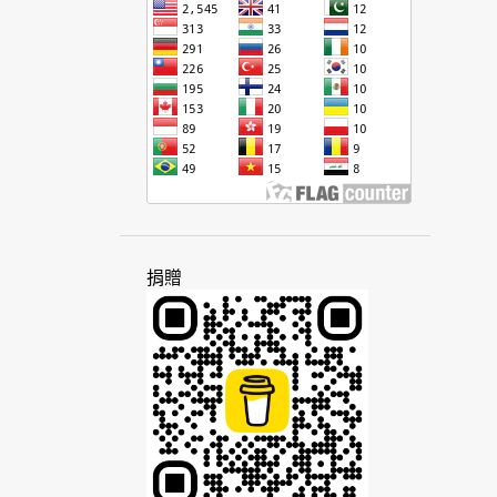
法語
波利尼西亞
知識
社區
社會
社群
社群媒體
金錢
阿拉伯
阿美族
阿塞拜疆
非洲
俚語
南中國
南亞
南非
南非荷蘭語
南美洲
南島語
南島語系
客家話
屏東
帝國
思想
政府
政治
政治家
故事
查瓦卡諾語
柬埔寨
活動
捐贈
派對
研究
科技
突厥
美拉尼西亞
美國
英文
英國
英語
風格
個性
原因
家庭
差距
旅遊
書籍
柴門霍夫
桃園
泰文
泰米爾語
泰國
海外
海地
海地克里奧爾語