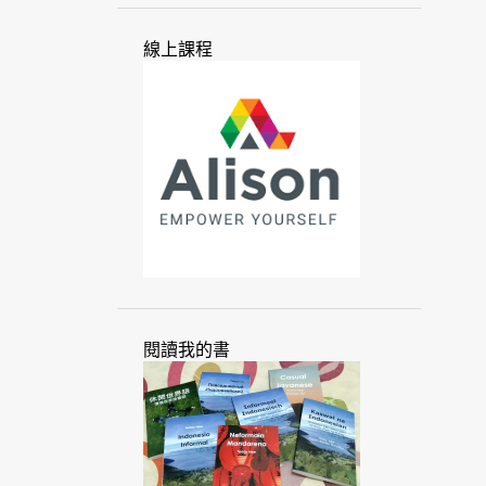
中東
中國
介紹
友誼
線上課程
太平洋
少數民族
巴丹
巴丹群島
巴厘
巴塔克
幻想
心態
手勢
手語
文化
文化抹除
文本
文字
文明
文法
方式
方法
爪夷
爪夷文
爪哇
爪哇語
世界
世界語
他加祿
以色列
加拿大
北蘇門答臘
古代
句子
台北
閱讀我的書
台灣
台灣人
外文
外語
外籍
市場
本地化
母音附標文字
交流
交換
企業
全球
全球化
匈牙利
印尼