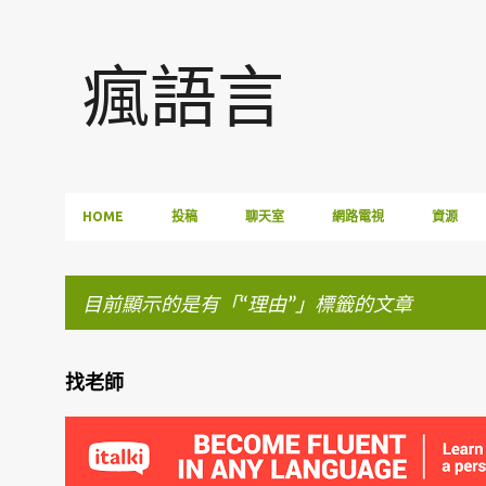
瘋語言
HOME
投稿
聊天室
網路電視
資源
目前顯示的是有「
理由
」標籤的文章
找老師
發
表
文