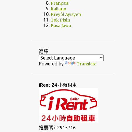
Français
Italiano
Kreyòl Ayisyen
Tok Pisin
Basa Jawa
翻譯
Powered by
Translate
iRent 24 小時租車
推薦碼 ir2915716