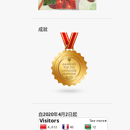
印尼人
印尼文
印尼語
印度
印度尼西亞
吐瓦魯
因特語
在線
地方
多國語言人士
多語
成就
多語言
多語言交會
多語言者
多語種
字母
字彙
字源
托克皮辛語
早餐
考試
西化
西方
西班牙語
伴音
克里奧爾
克里奧爾語
利基市場
希伯來
快速
技巧
汶萊
系統
言語
貝貝因
身份
亞洲
周末
奈及利亞
孟加拉
宗教
官方
所羅門群島
拉丁
拉丁文
服務
自2020年4月2日起
東亞
東南亞
法文
法律