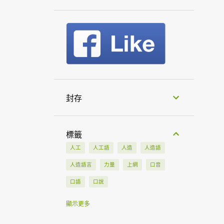
封存
標籤
人工
人工語
人造
人造語
人造語言
力量
上網
口音
口語
口說
土耳其
土耳其語
大使館
大會
顯示更多
大學
工作
工具
中文
中亞