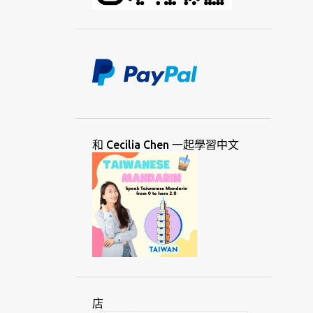
草書
討論
記憶
馬來文
馬來西亞
馬來語
動幾
動機
國際
國際語言
婆羅米語
專業
教育
教師
教學
理由
理論
視覺
移民
荷蘭
貧窮
通用
通信
創意
創業
單字
媒體
和 Cecilia Chen 一起學習中文
就業
巽他
斯瓦希里
斯拉夫
智利
棉蘭
殖民
殖民化
猶太
發明
發展
絲路
華人
華語
菲律賓
虛擬
詞彙
越南
週日
隆塔拉
黑山
意大利語
愛好
愛爾蘭
新加坡
店
會議
溝通
瑞士
瑞典
節日