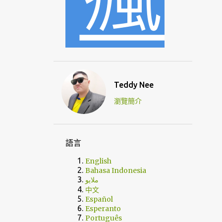
Teddy Nee
瀏覽簡介
語言
English
Bahasa Indonesia
ملايو
中文
Español
Esperanto
Português