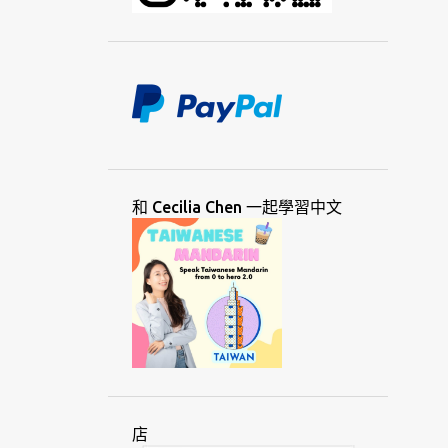
草書
討論
記憶
馬來文
馬來西亞
馬來語
動幾
動機
國際
國際語言
婆羅米語
專業
教育
教師
教學
理由
理論
視覺
移民
荷蘭
貧窮
通用
通信
創意
創業
單字
媒體
和 Cecilia Chen 一起學習中文
就業
巽他
斯瓦希里
斯拉夫
智利
棉蘭
殖民
殖民化
猶太
發明
發展
絲路
華人
華語
菲律賓
虛擬
詞彙
越南
週日
隆塔拉
黑山
意大利語
愛好
愛爾蘭
新加坡
店
會議
溝通
瑞士
瑞典
節日