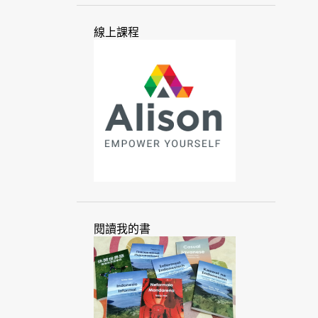
中東
中國
介紹
友誼
線上課程
太平洋
少數民族
巴丹
巴丹群島
巴厘
巴塔克
幻想
心態
手勢
手語
文化
文化抹除
文本
文字
文明
文法
方式
方法
爪夷
爪夷文
爪哇
爪哇語
世界
世界語
他加祿
以色列
加拿大
北蘇門答臘
古代
句子
台北
閱讀我的書
台灣
台灣人
外文
外語
外籍
市場
本地化
母音附標文字
交流
交換
企業
全球
全球化
匈牙利
印尼