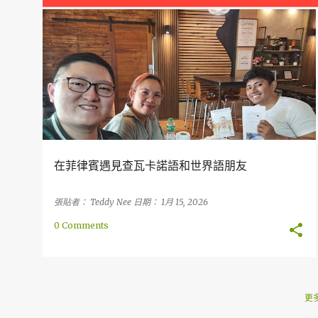
章
人造語言
友誼
西班牙語
國際語言
經驗
在菲律賓遇見查瓦卡諾語和世界語朋友
張貼者：
Teddy Nee
日期：
1月 15, 2026
0 Comments
更