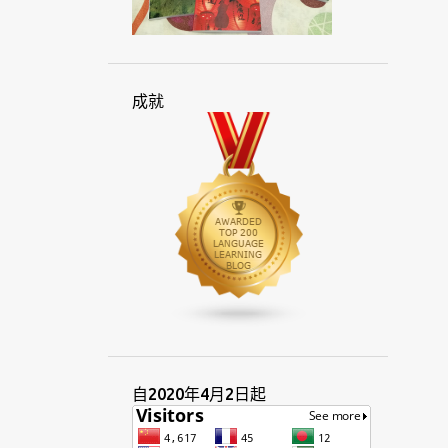
印尼人
印尼文
印尼語
印度
印度尼西亞
吐瓦魯
因特語
在線
地方
多國語言人士
多語
成就
多語言
多語言交會
多語言者
多語種
字母
字彙
字源
托克皮辛語
早餐
考試
西化
西方
西班牙語
伴音
克里奧爾
克里奧爾語
利基市場
希伯來
快速
技巧
汶萊
系統
言語
貝貝因
身份
亞洲
周末
奈及利亞
孟加拉
宗教
官方
所羅門群島
拉丁
拉丁文
服務
自2020年4月2日起
東亞
東南亞
法文
法律