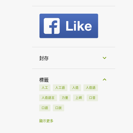
封存
標籤
人工
人工語
人造
人造語
人造語言
力量
上網
口音
口語
口說
土耳其
土耳其語
大使館
大會
顯示更多
大學
工作
工具
中文
中亞