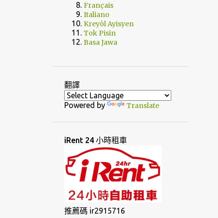
Français
Italiano
Kreyòl Ayisyen
Tok Pisin
Basa Jawa
翻譯
Powered by
Translate
iRent 24 小時租車
推薦碼 ir2915716