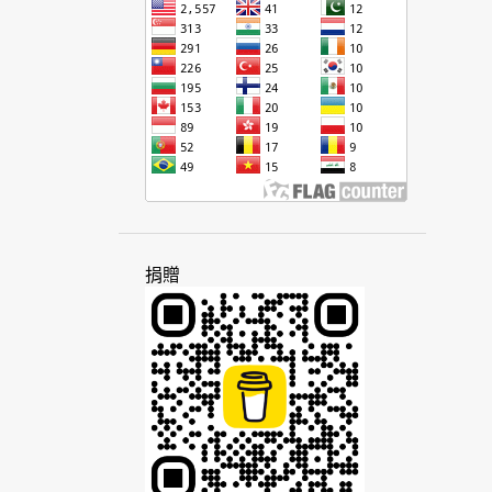
法語
波利尼西亞
知識
社區
社會
社群
社群媒體
金錢
阿拉伯
阿美族
阿塞拜疆
非洲
俚語
南中國
南亞
南非
南非荷蘭語
南美洲
南島語
南島語系
客家話
屏東
帝國
思想
政府
政治
政治家
故事
查瓦卡諾語
柬埔寨
活動
捐贈
派對
研究
科技
突厥
美拉尼西亞
美國
英文
英國
英語
風格
個性
原因
家庭
差距
旅遊
書籍
柴門霍夫
桃園
泰文
泰米爾語
泰國
海外
海地
海地克里奧爾語