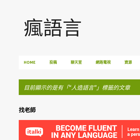
瘋語言
HOME
投稿
聊天室
網路電視
資源
目前顯示的是有「
人造語言
」標籤的文章
找老師
發
表
文